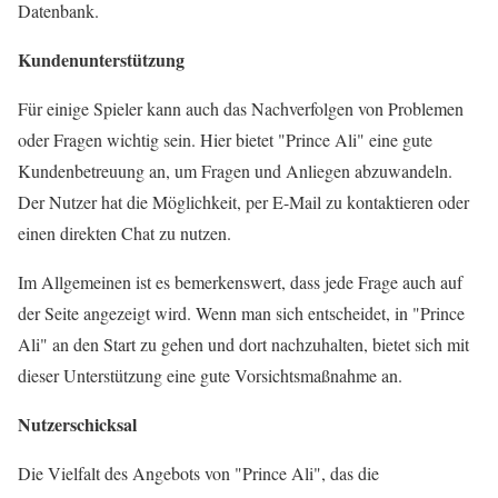
Datenbank.
Kundenunterstützung
Für einige Spieler kann auch das Nachverfolgen von Problemen
oder Fragen wichtig sein. Hier bietet "Prince Ali" eine gute
Kundenbetreuung an, um Fragen und Anliegen abzuwandeln.
Der Nutzer hat die Möglichkeit, per E-Mail zu kontaktieren oder
einen direkten Chat zu nutzen.
Im Allgemeinen ist es bemerkenswert, dass jede Frage auch auf
der Seite angezeigt wird. Wenn man sich entscheidet, in "Prince
Ali" an den Start zu gehen und dort nachzuhalten, bietet sich mit
dieser Unterstützung eine gute Vorsichtsmaßnahme an.
Nutzerschicksal
Die Vielfalt des Angebots von "Prince Ali", das die