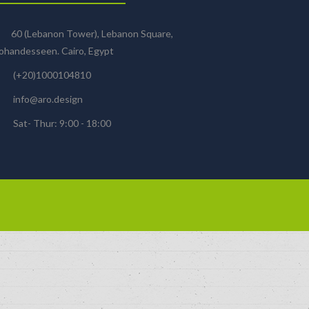
60 (Lebanon Tower), Lebanon Square,
handesseen. Cairo, Egypt
(+20)1000104810
info@aro.design
Sat- Thur: 9:00 - 18:00