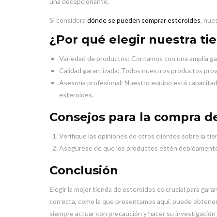
una decepcionante.
Si considera
dónde se pueden comprar esteroides
, nue
¿Por qué elegir nuestra ti
Variedad de productos: Contamos con una amplia gam
Calidad garantizada: Todos nuestros productos provi
Asesoría profesional: Nuestro equipo está capacitad
esteroides.
Consejos para la compra d
Verifique las opiniones de otros clientes sobre la tie
Asegúrese de que los productos estén debidamente e
Conclusión
Elegir la mejor tienda de esteroides es crucial para gara
correcta, como la que presentamos aquí, puede obtener
siempre actuar con precaución y hacer su investigación 