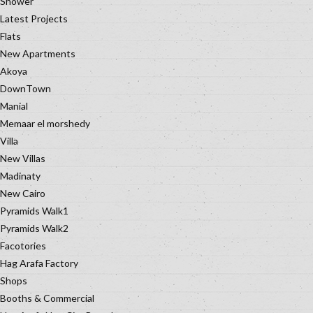
Shower
Latest Projects
Flats
New Apartments
Akoya
DownTown
Manial
Memaar el morshedy
Villa
New Villas
Madinaty
New Cairo
Pyramids Walk1
Pyramids Walk2
Facotories
Hag Arafa Factory
Shops
Booths & Commercial