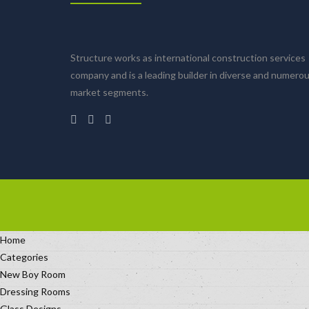
Structure works as international construction services
company and is a leading builder in diverse and numero
market segments.
Home
Categories
New Boy Room
Dressing Rooms
Glass Designs