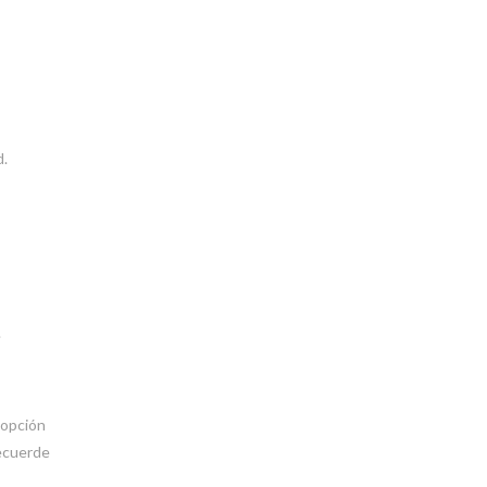
d.
.
 opción
Recuerde