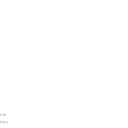
d de
iva y