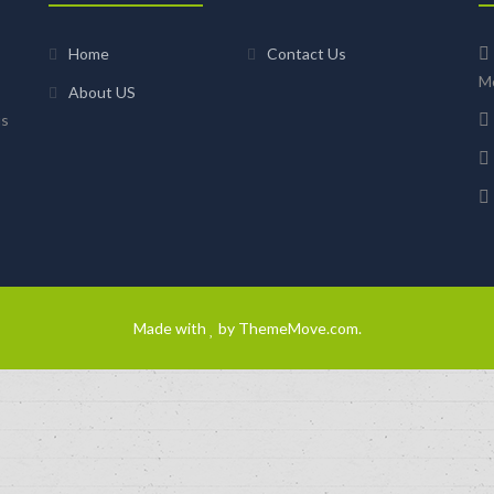
Home
Contact Us
Mo
About US
us
Made with
by
ThemeMove.com
.