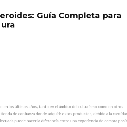
teroides: Guía Completa para
gura
en los últimos años, tanto en el ámbito del culturismo como en otros
tienda de confianza donde adquirir estos productos, debido a la cantida
decuada puede hacer la diferencia entre una experiencia de compra posit