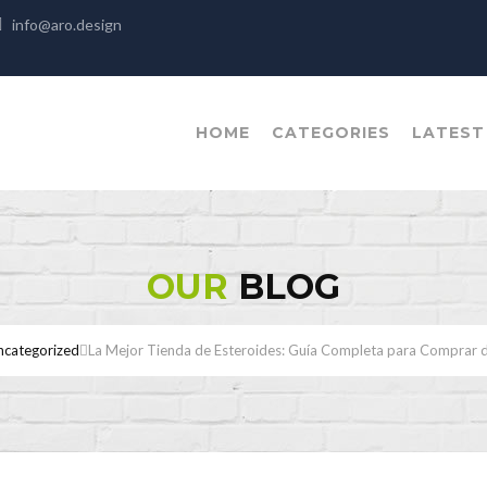
info@aro.design
HOME
CATEGORIES
LATEST
OUR
BLOG
ncategorized
La Mejor Tienda de Esteroides: Guía Completa para Comprar 