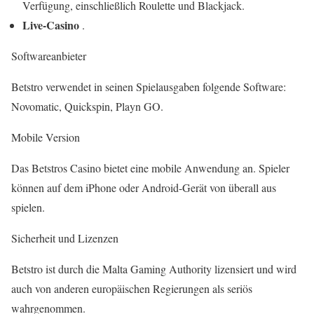
Verfügung, einschließlich Roulette und Blackjack.
Live-Casino
.
Softwareanbieter
Betstro verwendet in seinen Spielausgaben folgende Software:
Novomatic, Quickspin, Playn GO.
Mobile Version
Das Betstros Casino bietet eine mobile Anwendung an. Spieler
können auf dem iPhone oder Android-Gerät von überall aus
spielen.
Sicherheit und Lizenzen
Betstro ist durch die Malta Gaming Authority lizensiert und wird
auch von anderen europäischen Regierungen als seriös
wahrgenommen.