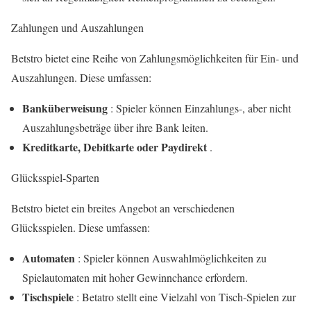
Zahlungen und Auszahlungen
Betstro bietet eine Reihe von Zahlungsmöglichkeiten für Ein- und
Auszahlungen. Diese umfassen:
Banküberweisung
: Spieler können Einzahlungs-, aber nicht
Auszahlungsbeträge über ihre Bank leiten.
Kreditkarte, Debitkarte oder Paydirekt
.
Glücksspiel-Sparten
Betstro bietet ein breites Angebot an verschiedenen
Glücksspielen. Diese umfassen:
Automaten
: Spieler können Auswahlmöglichkeiten zu
Spielautomaten mit hoher Gewinnchance erfordern.
Tischspiele
: Betatro stellt eine Vielzahl von Tisch-Spielen zur