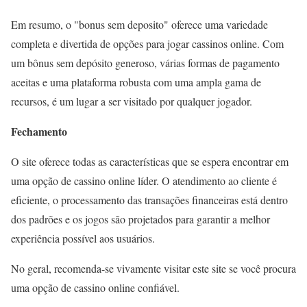
Em resumo, o "bonus sem deposito" oferece uma variedade
completa e divertida de opções para jogar cassinos online. Com
um bônus sem depósito generoso, várias formas de pagamento
aceitas e uma plataforma robusta com uma ampla gama de
recursos, é um lugar a ser visitado por qualquer jogador.
Fechamento
O site oferece todas as características que se espera encontrar em
uma opção de cassino online líder. O atendimento ao cliente é
eficiente, o processamento das transações financeiras está dentro
dos padrões e os jogos são projetados para garantir a melhor
experiência possível aos usuários.
No geral, recomenda-se vivamente visitar este site se você procura
uma opção de cassino online confiável.