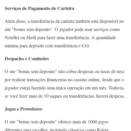
Serviços de Pagamento de Carteira
Além disso, a transferência da carteira também está disponível no
site "bonus sem deposito". O jogador pode usar serviços como
Neteller ou Skrill para fazer uma transferência. A quantidade
mínima para depósito com transferência é €10.
Despacho e Comissões
O site "bonus sem deposito" não cobra despesas ou taxas de taxa
por realizar transações financeiras no cassino online, desde que o
jogador esteja fazendo uma única operação em um mês. Todavia,
se você fizer mais de 10 saques ou transferências, haverá despesa.
Jogos e Provedores
O site "bonus sem deposito" oferece mais de 1000 jogos
diferentes para escolher, incluindo clássicos como Roleta