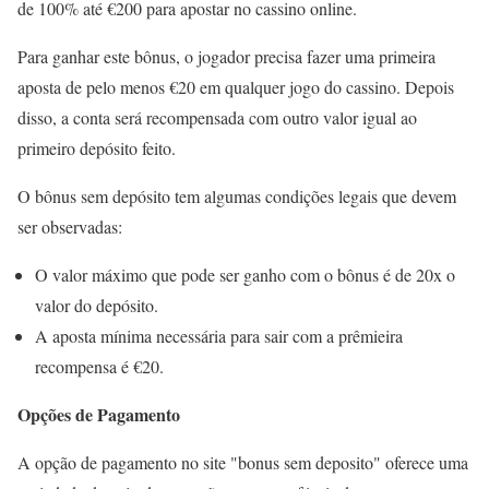
de 100% até €200 para apostar no cassino online.
Para ganhar este bônus, o jogador precisa fazer uma primeira
aposta de pelo menos €20 em qualquer jogo do cassino. Depois
disso, a conta será recompensada com outro valor igual ao
primeiro depósito feito.
O bônus sem depósito tem algumas condições legais que devem
ser observadas:
O valor máximo que pode ser ganho com o bônus é de 20x o
valor do depósito.
A aposta mínima necessária para sair com a prêmieira
recompensa é €20.
Opções de Pagamento
A opção de pagamento no site "bonus sem deposito" oferece uma