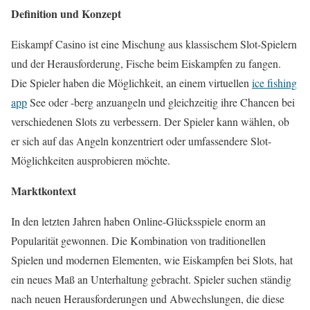
Definition und Konzept
Eiskampf Casino ist eine Mischung aus klassischem Slot-Spielern
und der Herausforderung, Fische beim Eiskampfen zu fangen.
Die Spieler haben die Möglichkeit, an einem virtuellen
ice fishing
app
See oder -berg anzuangeln und gleichzeitig ihre Chancen bei
verschiedenen Slots zu verbessern. Der Spieler kann wählen, ob
er sich auf das Angeln konzentriert oder umfassendere Slot-
Möglichkeiten ausprobieren möchte.
Marktkontext
In den letzten Jahren haben Online-Glücksspiele enorm an
Popularität gewonnen. Die Kombination von traditionellen
Spielen und modernen Elementen, wie Eiskampfen bei Slots, hat
ein neues Maß an Unterhaltung gebracht. Spieler suchen ständig
nach neuen Herausforderungen und Abwechslungen, die diese