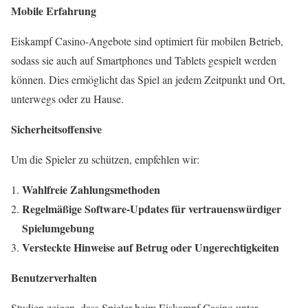
Mobile Erfahrung
Eiskampf Casino-Angebote sind optimiert für mobilen Betrieb,
sodass sie auch auf Smartphones und Tablets gespielt werden
können. Dies ermöglicht das Spiel an jedem Zeitpunkt und Ort,
unterwegs oder zu Hause.
Sicherheitsoffensive
Um die Spieler zu schützen, empfehlen wir:
Wahlfreie Zahlungsmethoden
Regelmäßige Software-Updates für vertrauenswürdiger
Spielumgebung
Versteckte Hinweise auf Betrug oder Ungerechtigkeiten
Benutzerverhalten
Studien zeigen, dass Spieler beim Eiskampf Casino unter