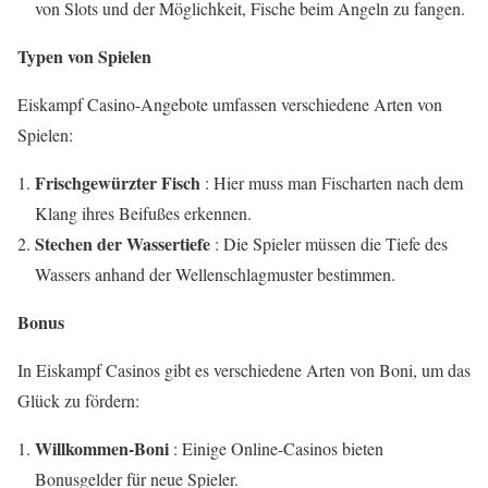
von Slots und der Möglichkeit, Fische beim Angeln zu fangen.
Typen von Spielen
Eiskampf Casino-Angebote umfassen verschiedene Arten von
Spielen:
Frischgewürzter Fisch
: Hier muss man Fischarten nach dem
Klang ihres Beifußes erkennen.
Stechen der Wassertiefe
: Die Spieler müssen die Tiefe des
Wassers anhand der Wellenschlagmuster bestimmen.
Bonus
In Eiskampf Casinos gibt es verschiedene Arten von Boni, um das
Glück zu fördern:
Willkommen-Boni
: Einige Online-Casinos bieten
Bonusgelder für neue Spieler.