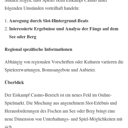
folgenden Umständen vorteilhaft handeln:
Anregung durch Slot-Hintergrund-Beats
Interessierte Ergebnisse und Analyse der Fänge auf dem
See oder Berg
Regional spezifische Informationen
Abhängig von regionalen Vorschriften oder Kulturen variieren die
Spielererwartungen, Bonusangebote und Anbieter.
Überblick
Der Eiskampf Casino-Bereich ist ein neues Feld im Online-
Spielmarkt. Die Mischung aus angenehmem Slot-Erlebnis und
Herausforderungen des Fischen am See oder Berg bringt eine
neue Dimension von Unterhaltungs- und Spiel-Möglichkeiten mit
sich.