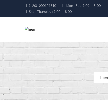
(+2)01000104810
Mon - Sat: 9:00 - 18:00
Sat - Thursday : 9:00 - 18:00
Hom