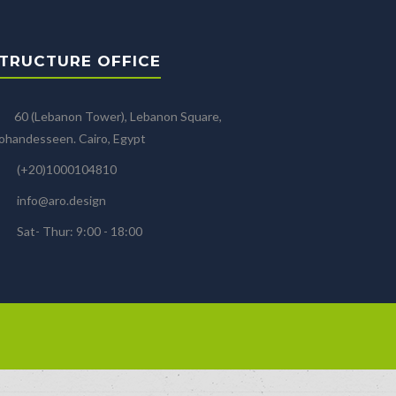
TRUCTURE OFFICE
60 (Lebanon Tower), Lebanon Square,
handesseen. Cairo, Egypt
(+20)1000104810
info@aro.design
Sat- Thur: 9:00 - 18:00