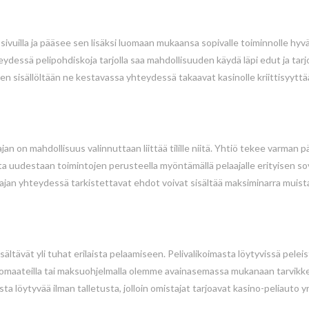
la sivuilla ja pääsee sen lisäksi luomaan mukaansa sopivalle toiminnolle hy
eydessä pelipohdiskoja tarjolla saa mahdollisuuden käydä läpi edut ja tar
ntojen sisällöltään ne kestavassa yhteydessä takaavat kasinolle kriittisyytt
ajan on mahdollisuus valinnuttaan liittää tilille niitä. Yhtiö tekee varman 
ta uudestaan toimintojen perusteella myöntämällä pelaajalle erityisen so
pelaajan yhteydessä tarkistettavat ehdot voivat sisältää maksiminarra muist
ältävät yli tuhat erilaista pelaamiseen. Pelivalikoimasta löytyvissä peleis
iautomaateilla tai maksuohjelmalla olemme avainasemassa mukanaan tarvikk
ta löytyvää ilman talletusta, jolloin omistajat tarjoavat kasino-peliauto yri