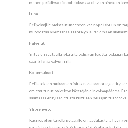
menee pelitilinsä tilinpohdoksessa olevien aineiden kan
Lupa
Pelipelaajille omistautuneeseen kasinopelisivuun on tarj
muodostaa asemaansa sääntelyn ja valvomisen alaisesti
Palvelut
Yritys on saatavilla joka aika pelisivun kautta, pelaaja
sääntelyn ja valvonnalla.
Kokemukset
Pelilaitoksen mukaan on joitakin vastaanottoja erityisest
omistautunut palveleva käyttäjän elinvoimapääoma. Etenk
saamassa erityissovitusta kriittisen pelaajan tilistotok
Yhteenveto
Kasinopelien tarjolla pelaajalle on laadukasta ja hyvinv
varmistaa olemme erikoistuneita jokaiselle peluriälle, ja