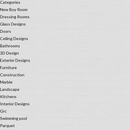
Categories
New Boy Room
Dressing Rooms
Glass Designs
Doors
Ceiling Designs
Bathrooms
3D Design
Exterior Designs
Furniture
Construction
Marble
Landscape
Kitchens
Interior Designs
Grc
Swimming pool
Parquet