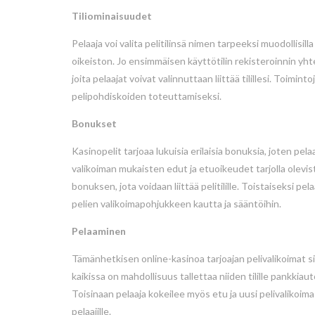
Tiliominaisuudet
Pelaaja voi valita pelitilinsä nimen tarpeeksi muodollisil
oikeiston. Jo ensimmäisen käyttötilin rekisteroinnin yht
joita pelaajat voivat valinnuttaan liittää tilillesi. Toimi
pelipohdiskoiden toteuttamiseksi.
Bonukset
Kasinopelit tarjoaa lukuisia erilaisia bonuksia, joten pela
valikoiman mukaisten edut ja etuoikeudet tarjolla olevis
bonuksen, jota voidaan liittää pelitilille. Toistaiseksi 
pelien valikoimapohjukkeen kautta ja sääntöihin.
Pelaaminen
Tämänhetkisen online-kasinoa tarjoajan pelivalikoimat sis
kaikissa on mahdollisuus tallettaa niiden tilille pankk
Toisinaan pelaaja kokeilee myös etu ja uusi pelivalikoimas
pelaajille.