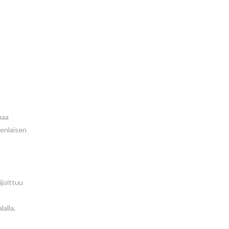
maa
denlaisen
ijoittuu
alla,