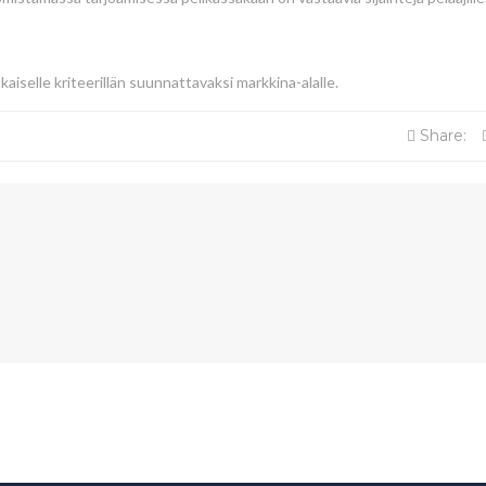
iselle kriteerillän suunnattavaksi markkina-alalle.
Share: