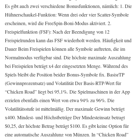
Es gibt auch zwei verschiedene Bonusfunktionen, nämlich: 1. Die
Hühnerschaukel-Funktion: Wenn drei oder vier Scatter-Symbole
erscheinen, wird die FreeSpin-Boni-Modus aktiviert. 2.
Freispielfunktion (FSF): Nach der Beendigung von 12
Freispielrunden kann das FSF wiederholt werden. Häufigkeit und
Dauer Beim Freispielen können alle Symbole auftreten, die im
Normalmodus verfügbar sind. Die höchste maximale Auszahlung
bei Freispielen beträgt x4 der eingesetzten Menge. Während des
Spiels bleibt die Position beider Bonus-Symbole fix. BasisrTP
(Gewinnprozentsatz) und Volatilität Der Basis-RTP-Wert für
“Chicken Road” liegt bei 95,1%. Die Spielmaschinen in der App
erzielen ebenfalls einen Wert von etwa 94% zu 96%. Die
Volatilitätsstufe ist mittelmäßig. Der maximale Gewinn beträgt
x400. Mindest- und Höchstbeträge Der Mindesteinsatz betragt
$0,25, der höchste Betrag beträgt $100. Es gibt keine Option für
eine automatische Auszahlung von Münzen. In “Chicken Road”