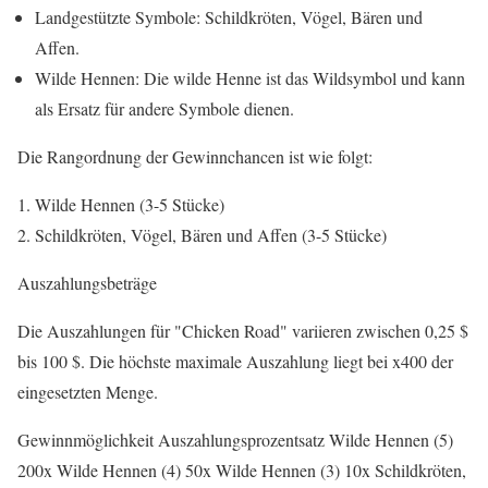
Landgestützte Symbole: Schildkröten, Vögel, Bären und
Affen.
Wilde Hennen: Die wilde Henne ist das Wildsymbol und kann
als Ersatz für andere Symbole dienen.
Die Rangordnung der Gewinnchancen ist wie folgt:
Wilde Hennen (3-5 Stücke)
Schildkröten, Vögel, Bären und Affen (3-5 Stücke)
Auszahlungsbeträge
Die Auszahlungen für "Chicken Road" variieren zwischen 0,25 $
bis 100 $. Die höchste maximale Auszahlung liegt bei x400 der
eingesetzten Menge.
Gewinnmöglichkeit Auszahlungsprozentsatz Wilde Hennen (5)
200x Wilde Hennen (4) 50x Wilde Hennen (3) 10x Schildkröten,