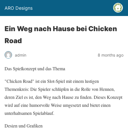
ARO Designs
Ein Weg nach Hause bei Chicken
Road
admin
8 months ago
Das Spielkonzept und das Thema
"Chicken Road" ist ein Slot-Spiel mit einem lustigen
Themenkreis: Die Spieler schlüpfen in die Rolle von Hennen,
deren Ziel es ist, den Weg nach Hause zu finden. Dieses Konzept
wird auf eine humorvolle Weise umgesetzt und bietet einen
unterhaltsamen Spielablauf.
Design und Grafiken