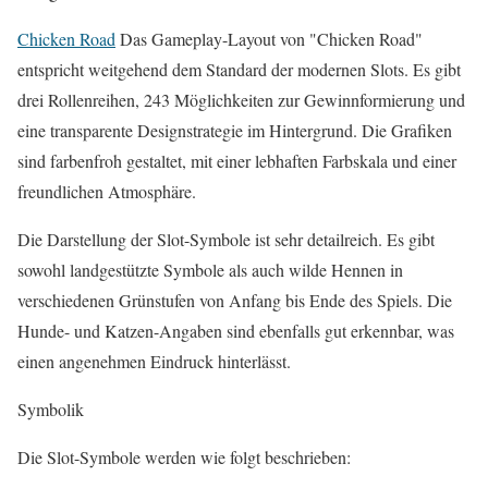
Chicken Road
Das Gameplay-Layout von "Chicken Road"
entspricht weitgehend dem Standard der modernen Slots. Es gibt
drei Rollenreihen, 243 Möglichkeiten zur Gewinnformierung und
eine transparente Designstrategie im Hintergrund. Die Grafiken
sind farbenfroh gestaltet, mit einer lebhaften Farbskala und einer
freundlichen Atmosphäre.
Die Darstellung der Slot-Symbole ist sehr detailreich. Es gibt
sowohl landgestützte Symbole als auch wilde Hennen in
verschiedenen Grünstufen von Anfang bis Ende des Spiels. Die
Hunde- und Katzen-Angaben sind ebenfalls gut erkennbar, was
einen angenehmen Eindruck hinterlässt.
Symbolik
Die Slot-Symbole werden wie folgt beschrieben: