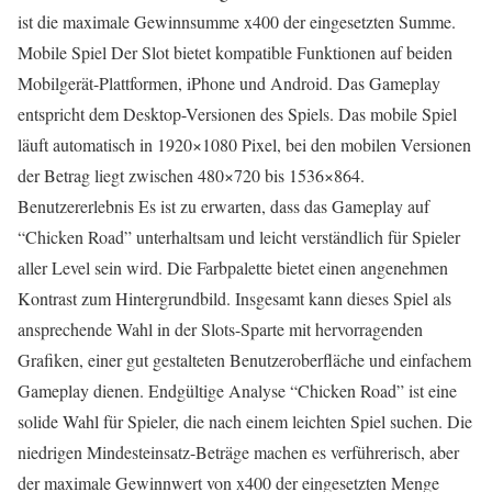
ist die maximale Gewinnsumme x400 der eingesetzten Summe.
Mobile Spiel Der Slot bietet kompatible Funktionen auf beiden
Mobilgerät-Plattformen, iPhone und Android. Das Gameplay
entspricht dem Desktop-Versionen des Spiels. Das mobile Spiel
läuft automatisch in 1920×1080 Pixel, bei den mobilen Versionen
der Betrag liegt zwischen 480×720 bis 1536×864.
Benutzererlebnis Es ist zu erwarten, dass das Gameplay auf
“Chicken Road” unterhaltsam und leicht verständlich für Spieler
aller Level sein wird. Die Farbpalette bietet einen angenehmen
Kontrast zum Hintergrundbild. Insgesamt kann dieses Spiel als
ansprechende Wahl in der Slots-Sparte mit hervorragenden
Grafiken, einer gut gestalteten Benutzeroberfläche und einfachem
Gameplay dienen. Endgültige Analyse “Chicken Road” ist eine
solide Wahl für Spieler, die nach einem leichten Spiel suchen. Die
niedrigen Mindesteinsatz-Beträge machen es verführerisch, aber
der maximale Gewinnwert von x400 der eingesetzten Menge