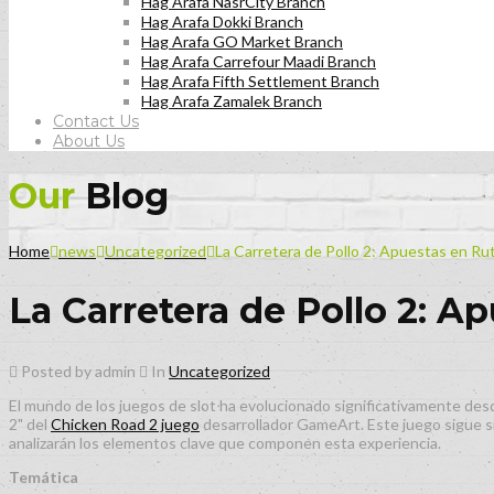
Hag Arafa NasrCity Branch
Hag Arafa Dokki Branch
Hag Arafa GO Market Branch
Hag Arafa Carrefour Maadi Branch
Hag Arafa Fifth Settlement Branch
Hag Arafa Zamalek Branch
Contact Us
About Us
Our
Blog
Home
news
Uncategorized
La Carretera de Pollo 2: Apuestas en Ru
La Carretera de Pollo 2: A
Posted by admin
In
Uncategorized
El mundo de los juegos de slot ha evolucionado significativamente desd
2" del
Chicken Road 2 juego
desarrollador GameArt. Este juego sigue s
analizarán los elementos clave que componen esta experiencia.
Temática