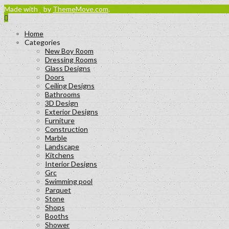
Made with
by
ThemeMove.com
.
Home
Categories
New Boy Room
Dressing Rooms
Glass Designs
Doors
Ceiling Designs
Bathrooms
3D Design
Exterior Designs
Furniture
Construction
Marble
Landscape
Kitchens
Interior Designs
Grc
Swimming pool
Parquet
Stone
Shops
Booths
Shower