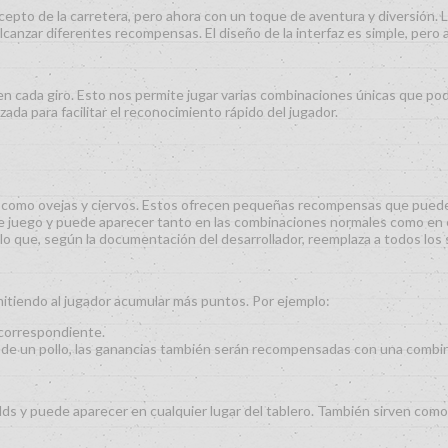
epto de la carretera, pero ahora con un toque de aventura y diversión. La 
anzar diferentes recompensas. El diseño de la interfaz es simple, pero a
 en cada giro. Esto nos permite jugar varias combinaciones únicas que pod
zada para facilitar el reconocimiento rápido del jugador.
 como ovejas y ciervos. Estos ofrecen pequeñas recompensas que pueden
te juego y puede aparecer tanto en las combinaciones normales como en e
ollo que, según la documentación del desarrollador, reemplaza a todos l
rmitiendo al jugador acumular más puntos. Por ejemplo:
 correspondiente.
n de un pollo, las ganancias también serán recompensadas con una combin
ds y puede aparecer en cualquier lugar del tablero. También sirven como