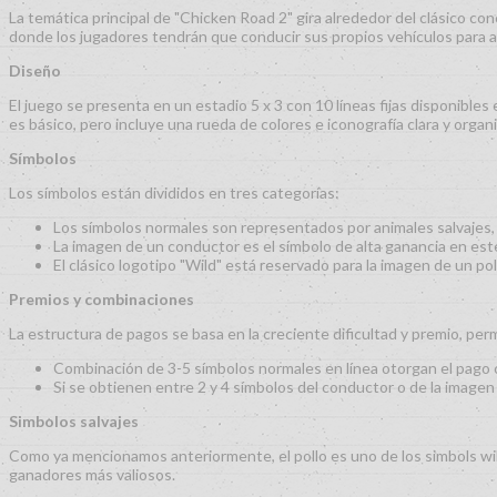
La temática principal de "Chicken Road 2" gira alrededor del clásico conc
donde los jugadores tendrán que conducir sus propios vehículos para alc
Diseño
El juego se presenta en un estadio 5 x 3 con 10 líneas fijas disponibles
es básico, pero incluye una rueda de colores e iconografía clara y organi
Símbolos
Los símbolos están divididos en tres categorías:
Los símbolos normales son representados por animales salvajes,
La imagen de un conductor es el símbolo de alta ganancia en es
El clásico logotipo "Wild" está reservado para la imagen de un p
Premios y combinaciones
La estructura de pagos se basa en la creciente dificultad y premio, pe
Combinación de 3-5 símbolos normales en línea otorgan el pago
Si se obtienen entre 2 y 4 símbolos del conductor o de la image
Simbolos salvajes
Como ya mencionamos anteriormente, el pollo es uno de los simbols wil
ganadores más valiosos.