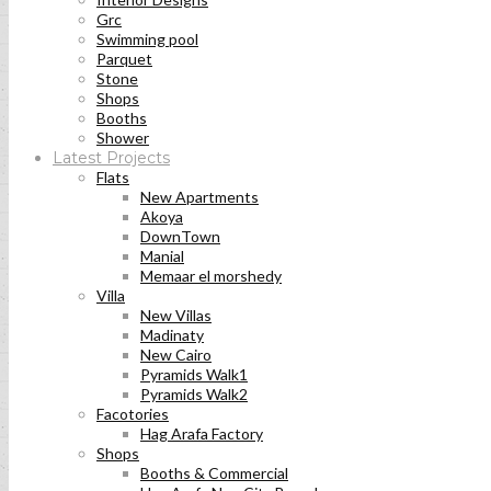
Grc
Swimming pool
Parquet
Stone
Shops
Booths
Shower
Latest Projects
Flats
New Apartments
Akoya
DownTown
Manial
Memaar el morshedy
Villa
New Villas
Madinaty
New Cairo
Pyramids Walk1
Pyramids Walk2
Facotories
Hag Arafa Factory
Shops
Booths & Commercial