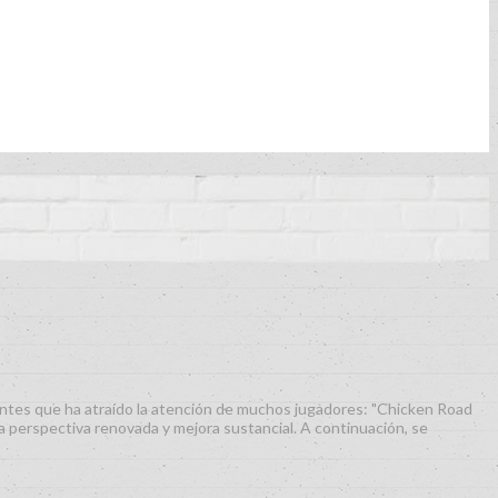
cientes que ha atraído la atención de muchos jugadores: "Chicken Road
 perspectiva renovada y mejora sustancial. A continuación, se