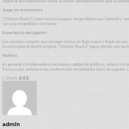
Según la documentación oficial, la mayor cantidad posible que se pued
Juego en movimiento
"Chicken Road 2", como muchos juegos desarrollados por GameArt, tambi
con una estabilidad constante.
Experiencia del jugador
Los usuarios notarán que el juego ofrece un flujo suave y fluido en sus 
incorporadas al diseño original, "Chicken Road 2" sigue siendo una opció
Análisis
En general, considerando la excelente calidad de gráficos, música y la
frescos para satisfacer las preferencias de múltiples tipos de jugado
Share:
admin