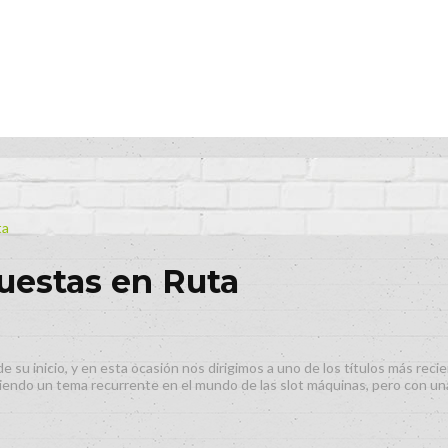
ta
puestas en Ruta
e su inicio, y en esta ocasión nos dirigimos a uno de los títulos más re
iendo un tema recurrente en el mundo de las slot máquinas, pero con una