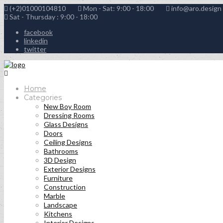
(+2)01000104810
Mon - Sat: 9:00 - 18:00
info@aro.design
Sat - Thursday : 9:00 - 18:00
facebook
linkedin
twitter
Home
Categories
New Boy Room
Dressing Rooms
Glass Designs
Doors
Ceiling Designs
Bathrooms
3D Design
Exterior Designs
Furniture
Construction
Marble
Landscape
Kitchens
Interior Designs