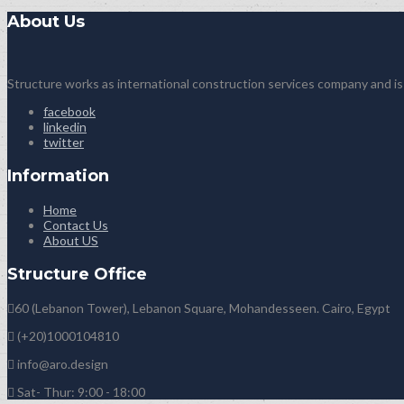
About Us
Structure works as international construction services company and is
facebook
linkedin
twitter
Information
Home
Contact Us
About US
Structure Office
60 (Lebanon Tower), Lebanon Square, Mohandesseen. Cairo, Egypt
(+20)1000104810
info@aro.design
Sat- Thur: 9:00 - 18:00