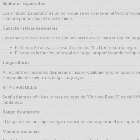
Simbolos Esparcidos
Los simbolo "Esparcido" es un pollo que se convierte en el Wild princi
siempre por encima del nivel mínimo.
Características especiales
Las características especiales son una parte crucial para cualquier jueg
El Bónus: Se activa al lanzar 3 simbolos "Scatter" en un solo giro.
El bono es la función principal del juego, proporcionando múltip
Juegos libres
Al recibir tres imágenes dispersas o más en cualquier giro, el jugador
temporalmente mientras juega sus juegos.
RTP y Volatlidad
Según fuentes oficiales, la tasa de pago de "Chicken Road 2" es del 96
moderado.
Rango de apuesta
El juego ofrece un amplio rango de opciones para ajustar el presupuesto
Máximo Ganancia