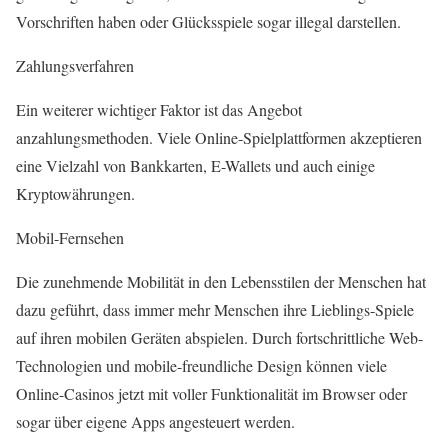
Vorschriften haben oder Glücksspiele sogar illegal darstellen.
Zahlungsverfahren
Ein weiterer wichtiger Faktor ist das Angebot
anzahlungsmethoden. Viele Online-Spielplattformen akzeptieren
eine Vielzahl von Bankkarten, E-Wallets und auch einige
Kryptowährungen.
Mobil-Fernsehen
Die zunehmende Mobilität in den Lebensstilen der Menschen hat
dazu geführt, dass immer mehr Menschen ihre Lieblings-Spiele
auf ihren mobilen Geräten abspielen. Durch fortschrittliche Web-
Technologien und mobile-freundliche Design können viele
Online-Casinos jetzt mit voller Funktionalität im Browser oder
sogar über eigene Apps angesteuert werden.