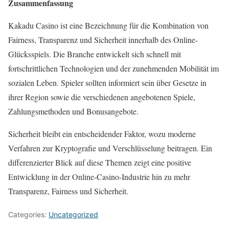
Zusammenfassung
Kakadu Casino ist eine Bezeichnung für die Kombination von
Fairness, Transparenz und Sicherheit innerhalb des Online-
Glücksspiels. Die Branche entwickelt sich schnell mit
fortschrittlichen Technologien und der zunehmenden Mobilität im
sozialen Leben. Spieler sollten informiert sein über Gesetze in
ihrer Region sowie die verschiedenen angebotenen Spiele,
Zahlungsmethoden und Bonusangebote.
Sicherheit bleibt ein entscheidender Faktor, wozu moderne
Verfahren zur Kryptografie und Verschlüsselung beitragen. Ein
differenzierter Blick auf diese Themen zeigt eine positive
Entwicklung in der Online-Casino-Industrie hin zu mehr
Transparenz, Fairness und Sicherheit.
Categories:
Uncategorized