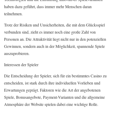
haben dazu geführt, dass immer mehr Menschen daran
teilnehmen.
Trotz der Risiken und Unsicherheiten, die mit dem Glücksspiel
verbunden sind, zieht es immer noch eine große Zahl von
Personen an. Die Attraktivität liegt nicht nur in den potenziellen
Gewinnen, sondern auch in der Möglichkeit, spannende Spiele
auszuprobieren.
Interessen der Spieler
Die Entscheidung der Spieler, sich für ein bestimmtes Casino zu
entscheiden, ist stark durch ihre individuellen Vorlieben und
Erwartungen geprägt. Faktoren wie die Art der angebotenen
Spiele, Bonusangebote, Payment-Varianten und die allgemeine
Atmosphäre der Website spielen dabei eine wichtige Rolle.