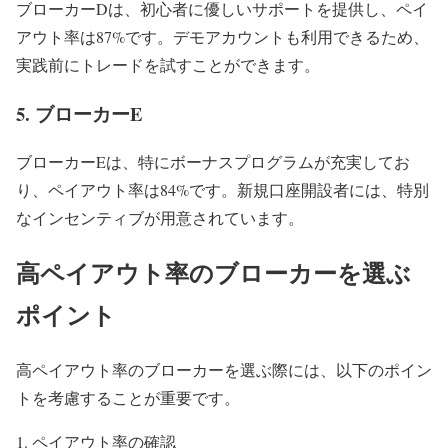
ブローカーDは、初心者に優しいサポートを提供し、ペイ
アウト率は87%です。デモアカウントも利用できるため、
実践前にトレードを試すことができます。
5. ブローカーE
ブローカーEは、特にボーナスプログラムが充実してお
り、ペイアウト率は84%です。新規口座開設者には、特別
なインセンティブが用意されています。
高ペイアウト率のブローカーを選ぶ
ポイント
高ペイアウト率のブローカーを選ぶ際には、以下のポイン
トを考慮することが重要です。
ペイアウト率の確認