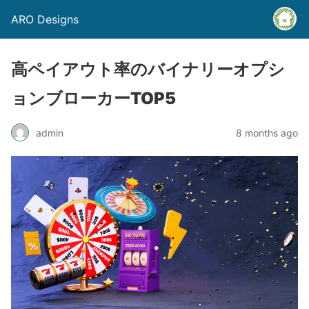
ARO Designs
高ペイアウト率のバイナリーオプシ
ョンブローカーTOP5
admin
8 months ago