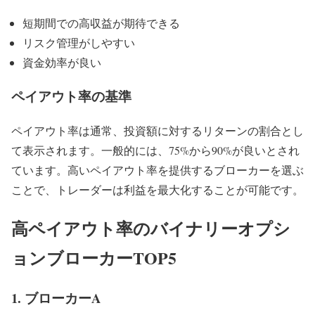
短期間での高収益が期待できる
リスク管理がしやすい
資金効率が良い
ペイアウト率の基準
ペイアウト率は通常、投資額に対するリターンの割合とし
て表示されます。一般的には、75%から90%が良いとされ
ています。高いペイアウト率を提供するブローカーを選ぶ
ことで、トレーダーは利益を最大化することが可能です。
高ペイアウト率のバイナリーオプシ
ョンブローカーTOP5
1. ブローカーA