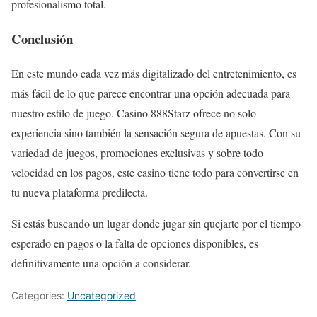
profesionalismo total.
Conclusión
En este mundo cada vez más digitalizado del entretenimiento, es
más fácil de lo que parece encontrar una opción adecuada para
nuestro estilo de juego. Casino 888Starz ofrece no solo
experiencia sino también la sensación segura de apuestas. Con su
variedad de juegos, promociones exclusivas y sobre todo
velocidad en los pagos, este casino tiene todo para convertirse en
tu nueva plataforma predilecta.
Si estás buscando un lugar donde jugar sin quejarte por el tiempo
esperado en pagos o la falta de opciones disponibles, es
definitivamente una opción a considerar.
Categories:
Uncategorized