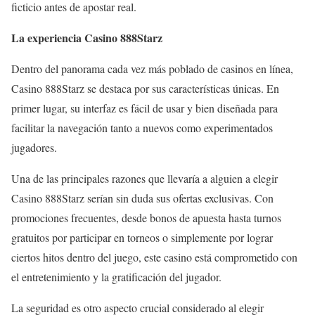
ficticio antes de apostar real.
La experiencia Casino 888Starz
Dentro del panorama cada vez más poblado de casinos en línea,
Casino 888Starz se destaca por sus características únicas. En
primer lugar, su interfaz es fácil de usar y bien diseñada para
facilitar la navegación tanto a nuevos como experimentados
jugadores.
Una de las principales razones que llevaría a alguien a elegir
Casino 888Starz serían sin duda sus ofertas exclusivas. Con
promociones frecuentes, desde bonos de apuesta hasta turnos
gratuitos por participar en torneos o simplemente por lograr
ciertos hitos dentro del juego, este casino está comprometido con
el entretenimiento y la gratificación del jugador.
La seguridad es otro aspecto crucial considerado al elegir