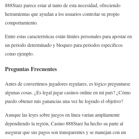
888Starz parece estar al tanto de esta necesidad, ofreciendo
herramientas que ayudan a los usuarios controlar su propio
comportamiento.
Entre estas características están límites personales para apostar en
un período determinado y bloqueo para periodos específicos
como ejemplo.
Preguntas Frecuentes
Antes de convertirnos jugadores regulares, es lógico preguntarse
algunas cosas. ¿Es legal jugar casinos online en mi país? ¿Cómo
puedo obtener mis ganancias una vez he logrado el objetivo?
Aunque las leyes sobre juegos en línea varían ampliamente
dependiendo la región, Casino 888Starz ha hecho su parte al
asegurar que sus pagos son transparentes y se manejan con un