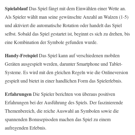
Spielablauf
Das Spiel fängt mit dem Einwählen einer Wette an.
Als Spieler wählt man seine gewünschte Anzahl an Walzen (1-5)
und aktiviert die automatische Rotation oder handelt das Spiel
selbst. Sobald das Spiel gestartet ist, beginnt es sich zu drehen, bis
eine Kombination der Symbole gefunden wurde.
Handy-Freispiel
Das Spiel kann auf verschiedenen mobilen
Geräten ausgespielt werden, darunter Smartphone und Tablet-
Systeme. Es wird mit den gleichen Regeln wie die Onlineversion
gespielt und bietet in einer handlichen Form das Spielerlebnis.
Erfahrungen
Die Spieler berichten von überaus positiven
Erfahrungen bei der Ausführung des Spiels. Der faszinierende
Themenbereich, die reiche Auswahl an Symbolen sowie die
spannenden Bonusepisoden machen das Spiel zu einem
aufregenden Erlebnis.