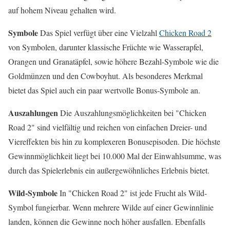
auf hohem Niveau gehalten wird.
Symbole
Das Spiel verfügt über eine Vielzahl
Chicken Road 2
von Symbolen, darunter klassische Früchte wie Wasserapfel,
Orangen und Granatäpfel, sowie höhere Bezahl-Symbole wie die
Goldmünzen und den Cowboyhut. Als besonderes Merkmal
bietet das Spiel auch ein paar wertvolle Bonus-Symbole an.
Auszahlungen
Die Auszahlungsmöglichkeiten bei "Chicken
Road 2" sind vielfältig und reichen von einfachen Dreier- und
Viereffekten bis hin zu komplexeren Bonusepisoden. Die höchste
Gewinnmöglichkeit liegt bei 10.000 Mal der Einwahlsumme, was
durch das Spielerlebnis ein außergewöhnliches Erlebnis bietet.
Wild-Symbole
In "Chicken Road 2" ist jede Frucht als Wild-
Symbol fungierbar. Wenn mehrere Wilde auf einer Gewinnlinie
landen, können die Gewinne noch höher ausfallen. Ebenfalls