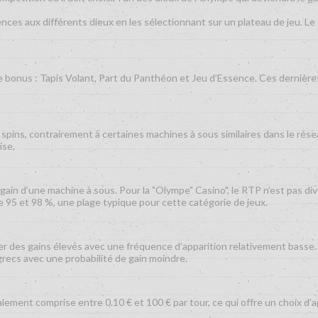
ences aux différents dieux en les sélectionnant sur un plateau de jeu. L
bonus : Tapis Volant, Part du Panthéon et Jeu d’Essence. Ces dernières 
spins, contrairement à certaines machines à sous similaires dans le rés
ise.
 gain d’une machine à sous. Pour la "Olympe" Casino", le RTP n’est pas di
 95 et 98 %, une plage typique pour cette catégorie de jeux.
biner des gains élevés avec une fréquence d’apparition relativement bas
 grecs avec une probabilité de gain moindre.
ement comprise entre 0.10 € et 100 € par tour, ce qui offre un choix d’a