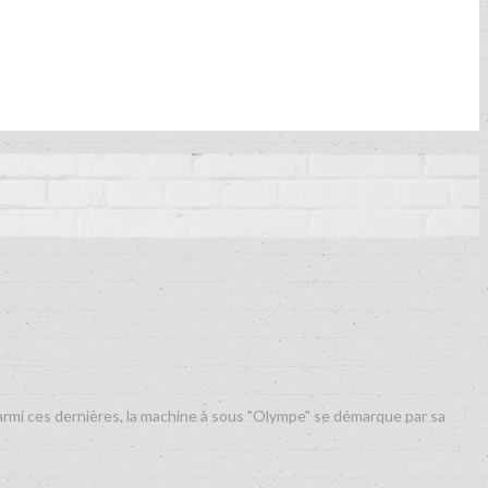
armi ces dernières, la machine à sous "Olympe" se démarque par sa