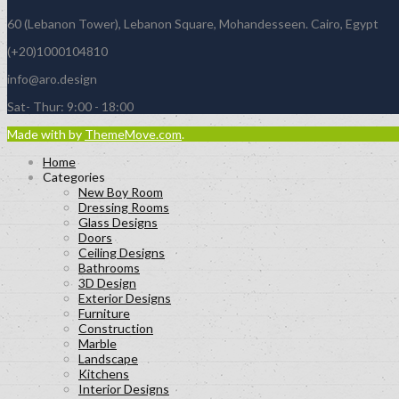
60 (Lebanon Tower), Lebanon Square, Mohandesseen. Cairo, Egypt
(+20)1000104810
info@aro.design
Sat- Thur: 9:00 - 18:00
Made with
by
ThemeMove.com
.
Home
Categories
New Boy Room
Dressing Rooms
Glass Designs
Doors
Ceiling Designs
Bathrooms
3D Design
Exterior Designs
Furniture
Construction
Marble
Landscape
Kitchens
Interior Designs