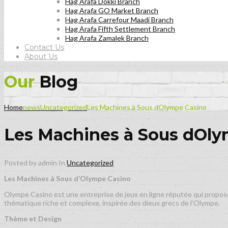
Hag Arafa Dokki Branch
Hag Arafa GO Market Branch
Hag Arafa Carrefour Maadi Branch
Hag Arafa Fifth Settlement Branch
Hag Arafa Zamalek Branch
Contact Us
About Us
Our
Blog
Home
news
Uncategorized
Les Machines à Sous dOlympe Casino
Les Machines à Sous dOly
Posted by admin
In
Uncategorized
Les Machines à Sous d’Olympe Casino
Olympe Casino est une entreprise de jeux en ligne réputée qui propose
thématique riche et complexe, inspirée des dieux grecs de l’Olympe.
Thème et Design