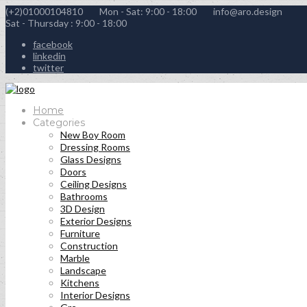
(+2)01000104810
Mon - Sat: 9:00 - 18:00
info@aro.design
Sat - Thursday : 9:00 - 18:00
facebook
linkedin
twitter
Home
Categories
New Boy Room
Dressing Rooms
Glass Designs
Doors
Ceiling Designs
Bathrooms
3D Design
Exterior Designs
Furniture
Construction
Marble
Landscape
Kitchens
Interior Designs