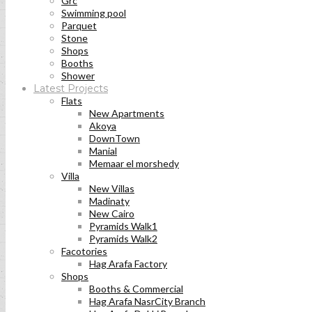
Grc
Swimming pool
Parquet
Stone
Shops
Booths
Shower
Latest Projects
Flats
New Apartments
Akoya
DownTown
Manial
Memaar el morshedy
Villa
New Villas
Madinaty
New Cairo
Pyramids Walk1
Pyramids Walk2
Facotories
Hag Arafa Factory
Shops
Booths & Commercial
Hag Arafa NasrCity Branch