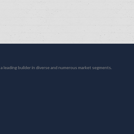
 a leading builder in diverse and numerous market segments.