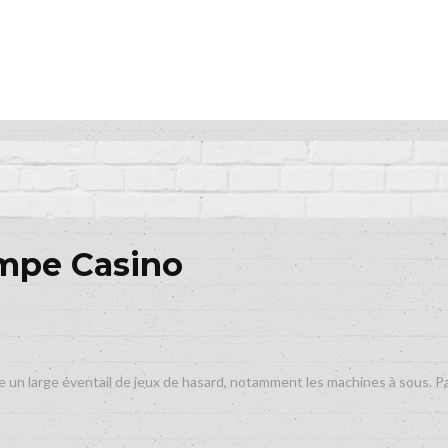
mpe Casino
 un large éventail de jeux de hasard, notamment les machines à sous. P