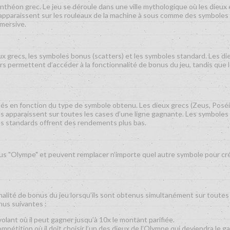
théon grec. Le jeu se déroule dans une ville mythologique où les dieux
pparaissent sur les rouleaux de la machine à sous comme des symboles pa
mersive.
ux grecs, les symboles bonus (scatters) et les symboles standard. Les 
s permettent d’accéder à la fonctionnalité de bonus du jeu, tandis que
lés en fonction du type de symbole obtenu. Les dieux grecs (Zeus, Poséi
’ils apparaissent sur toutes les cases d’une ligne gagnante. Les symbole
les standards offrent des rendements plus bas.
us "Olympe" et peuvent remplacer n’importe quel autre symbole pour crée
nalité de bonus du jeu lorsqu’ils sont obtenus simultanément sur toutes l
nus suivantes :
volant où il peut gagner jusqu’à 10x le montant parifiée.
ompétition où il doit choisir l’un des dieux de l’Olympe qui deviendra le 