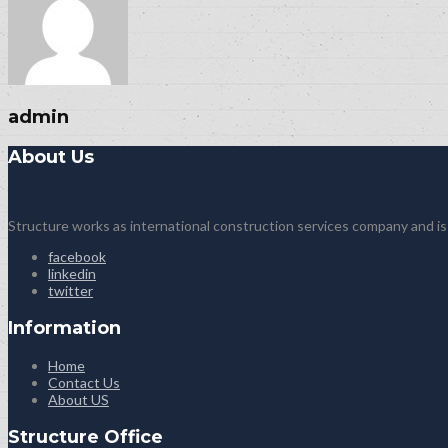
admin
About Us
Structure works as international construction services company and is
facebook
linkedin
twitter
Information
Home
Contact Us
About US
Structure Office