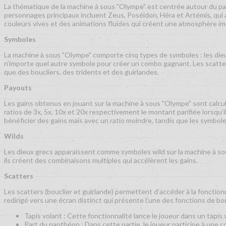
La thématique de la machine à sous "Olympe" est centrée autour du pan
personnages principaux incluent Zeus, Poséidon, Héra et Artémis, qui a
couleurs vives et des animations fluides qui créent une atmosphère im
Symboles
La machine à sous "Olympe" comporte cinq types de symboles : les die
n’importe quel autre symbole pour créer un combo gagnant. Les scatter
que des boucliers, des tridents et des guirlandes.
Payouts
Les gains obtenus en jouant sur la machine à sous "Olympe" sont calcu
ratios de 3x, 5x, 10x et 20x respectivement le montant parifiée lorsqu
bénéficier des gains mais avec un ratio moindre, tandis que les symbo
Wilds
Les dieux grecs apparaissent comme symboles wild sur la machine à so
ils créent des combinaisons multiples qui accélèrent les gains.
Scatters
Les scatters (bouclier et guirlande) permettent d’accéder à la fonction
redirigé vers une écran distinct qui présente l’une des fonctions de bo
Tapis volant : Cette fonctionnalité lance le joueur dans un tapis 
Part du panthéon : Dans cette partie, le joueur participe à une c