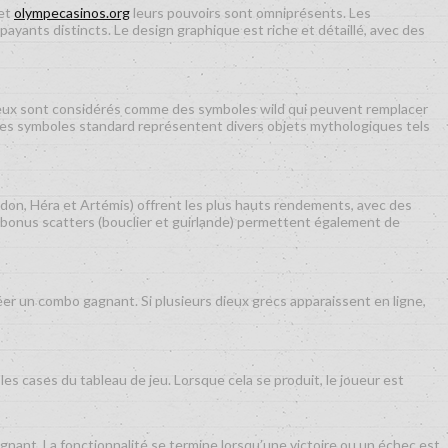
 et
olympecasinos.org
leurs pouvoirs sont omniprésents. Les
yants distincts. Le design graphique est riche et détaillé, avec des
dieux sont considérés comme des symboles wild qui peuvent remplacer
 les symboles standard représentent divers objets mythologiques tels
don, Héra et Artémis) offrent les plus hauts rendements, avec des
s bonus scatters (bouclier et guirlande) permettent également de
r un combo gagnant. Si plusieurs dieux grecs apparaissent en ligne,
es cases du tableau de jeu. Lorsque cela se produit, le joueur est
gagnant. La fonctionnalité se termine lorsqu’une victoire ou un échec est