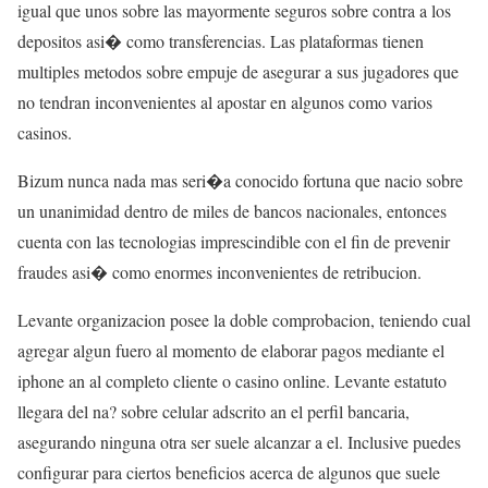
igual que unos sobre las mayormente seguros sobre contra a los
depositos asi� como transferencias. Las plataformas tienen
multiples metodos sobre empuje de asegurar a sus jugadores que
no tendran inconvenientes al apostar en algunos como varios
casinos.
Bizum nunca nada mas seri�a conocido fortuna que nacio sobre
un unanimidad dentro de miles de bancos nacionales, entonces
cuenta con las tecnologias imprescindible con el fin de prevenir
fraudes asi� como enormes inconvenientes de retribucion.
Levante organizacion posee la doble comprobacion, teniendo cual
agregar algun fuero al momento de elaborar pagos mediante el
iphone an al completo cliente o casino online. Levante estatuto
llegara del na? sobre celular adscrito an el perfil bancaria,
asegurando ninguna otra ser suele alcanzar a el. Inclusive puedes
configurar para ciertos beneficios acerca de algunos que suele