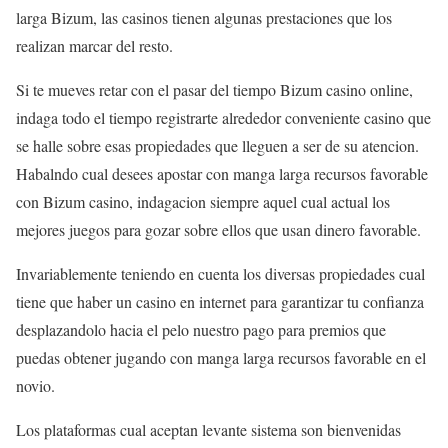
larga Bizum, las casinos tienen algunas prestaciones que los
realizan marcar del resto.
Si te mueves retar con el pasar del tiempo Bizum casino online,
indaga todo el tiempo registrarte alrededor conveniente casino que
se halle sobre esas propiedades que lleguen a ser de su atencion.
Habalndo cual desees apostar con manga larga recursos favorable
con Bizum casino, indagacion siempre aquel cual actual los
mejores juegos para gozar sobre ellos que usan dinero favorable.
Invariablemente teniendo en cuenta los diversas propiedades cual
tiene que haber un casino en internet para garantizar tu confianza
desplazandolo hacia el pelo nuestro pago para premios que
puedas obtener jugando con manga larga recursos favorable en el
novio.
Los plataformas cual aceptan levante sistema son bienvenidas