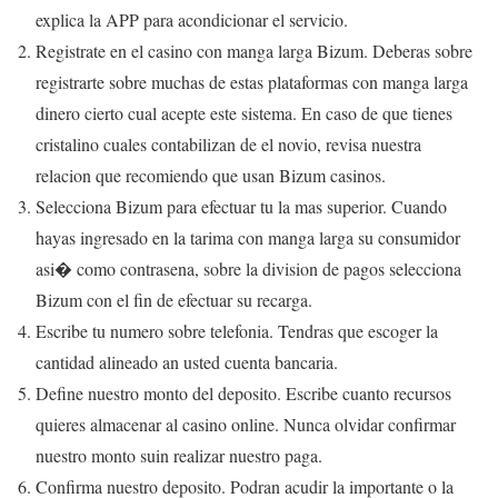
explica la APP para acondicionar el servicio.
Registrate en el casino con manga larga Bizum. Deberas sobre
registrarte sobre muchas de estas plataformas con manga larga
dinero cierto cual acepte este sistema. En caso de que tienes
cristalino cuales contabilizan de el novio, revisa nuestra
relacion que recomiendo que usan Bizum casinos.
Selecciona Bizum para efectuar tu la mas superior. Cuando
hayas ingresado en la tarima con manga larga su consumidor
asi� como contrasena, sobre la division de pagos selecciona
Bizum con el fin de efectuar su recarga.
Escribe tu numero sobre telefonia. Tendras que escoger la
cantidad alineado an usted cuenta bancaria.
Define nuestro monto del deposito. Escribe cuanto recursos
quieres almacenar al casino online. Nunca olvidar confirmar
nuestro monto suin realizar nuestro paga.
Confirma nuestro deposito. Podran acudir la importante o la