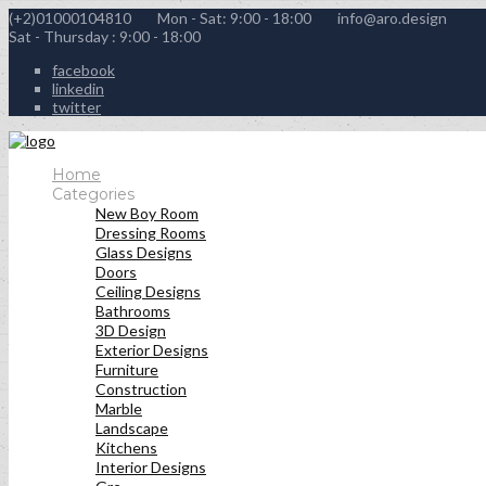
(+2)01000104810
Mon - Sat: 9:00 - 18:00
info@aro.design
Sat - Thursday : 9:00 - 18:00
facebook
linkedin
twitter
Home
Categories
New Boy Room
Dressing Rooms
Glass Designs
Doors
Ceiling Designs
Bathrooms
3D Design
Exterior Designs
Furniture
Construction
Marble
Landscape
Kitchens
Interior Designs