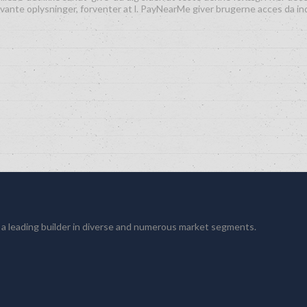
levante oplysninger, forventer at l. PayNearMe giver brugerne acces da in
 a leading builder in diverse and numerous market segments.