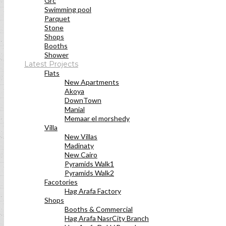
Grc
Swimming pool
Parquet
Stone
Shops
Booths
Shower
Latest Projects
Flats
New Apartments
Akoya
DownTown
Manial
Memaar el morshedy
Villa
New Villas
Madinaty
New Cairo
Pyramids Walk1
Pyramids Walk2
Facotories
Hag Arafa Factory
Shops
Booths & Commercial
Hag Arafa NasrCity Branch