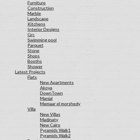
Furniture
Construction
Marble
Landscape
Kitchens
Interior Designs
Grc
Swimming pool
Parquet
Stone
Shops
Booths
Shower
Latest Projects
Flats
New Apartments
Akoya
DownTown
Manial
Memaar el morshedy
Villa
New Villas
Madinaty
New Cairo
Pyramids Walk1
Pyramids Walk2