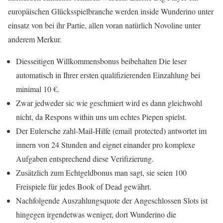
europäischen Glücksspielbranche werden inside Wunderino unter
einsatz von bei ihr Partie, allen voran natürlich Novoline unter
anderem Merkur.
Diesseitigen Willkommensbonus beibehalten Die leser
automatisch in Ihrer ersten qualifizierenden Einzahlung bei
minimal 10 €.
Zwar jedweder sic wie geschmiert wird es dann gleichwohl
nicht, da Respons within uns um echtes Piepen spielst.
Der Eulersche zahl-Mail-Hilfe (email protected) antwortet im
innern von 24 Stunden and eignet einander pro komplexe
Aufgaben entsprechend diese Verifizierung.
Zusätzlich zum Echtgeldbonus man sagt, sie seien 100
Freispiele für jedes Book of Dead gewährt.
Nachfolgende Auszahlungsquote der Angeschlossen Slots ist
hingegen irgendetwas weniger, dort Wunderino die