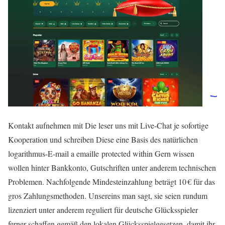
Kontakt aufnehmen mit Die leser uns mit Live-Chat je sofortige
Kooperation und schreiben Diese eine Basis des natürlichen
logarithmus-E-mail a emaille protected within Gern wissen
wollen hinter Bankkonto, Gutschriften unter anderem technischen
Problemen. Nachfolgende Mindesteinzahlung beträgt 10 € für das
gros Zahlungsmethoden. Unsereins man sagt, sie seien rundum
lizenziert unter anderem reguliert für deutsche Glücksspieler
ferner schaffen gemäß den lokalen Glücksspielgesetzen, damit ihr