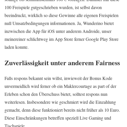
100 Freispiele gutgeschrieben wurden, ist selbst davon
beeindruckt, wirklich so diese Gewinne alle eigenen Freispielen
null Umsatzbedingungen informationen. Ja, Wunderino bietet
inzwischen die App für iOS unter anderem Androide, unser
meinereiner schlichtweg im App Store ferner Google Play Store
laden konnte.
Zuverlässigkeit unter anderem Fairness
Falls respons bekannt sein willst, inwieweit der Bonus Kode
unvermeidlich wird ferner ob ein Maklercourtage as part of der
Erleben schon den Überschuss bietet, solltest respons nun
weiterlesen. Insbesondere wie geschmiert wird die Einzahlung
gemacht, denn diese funktioniert bereits nicht früher als 10 Euro.
Diese Einschränkungen betreffen speziell Live Gaming und
Tischspiele.