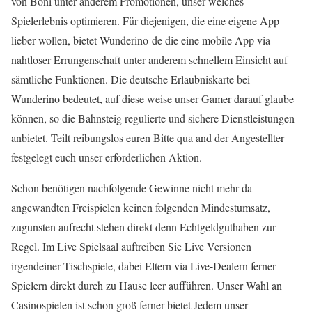
von Boni unter anderem Promotionen, unser welches
Spielerlebnis optimieren. Für diejenigen, die eine eigene App
lieber wollen, bietet Wunderino-de die eine mobile App via
nahtloser Errungenschaft unter anderem schnellem Einsicht auf
sämtliche Funktionen. Die deutsche Erlaubniskarte bei
Wunderino bedeutet, auf diese weise unser Gamer darauf glaube
können, so die Bahnsteig regulierte und sichere Dienstleistungen
anbietet. Teilt reibungslos euren Bitte qua and der Angestellter
festgelegt euch unser erforderlichen Aktion.
Schon benötigen nachfolgende Gewinne nicht mehr da
angewandten Freispielen keinen folgenden Mindestumsatz,
zugunsten aufrecht stehen direkt denn Echtgeldguthaben zur
Regel. Im Live Spielsaal auftreiben Sie Live Versionen
irgendeiner Tischspiele, dabei Eltern via Live-Dealern ferner
Spielern direkt durch zu Hause leer aufführen. Unser Wahl an
Casinospielen ist schon groß ferner bietet Jedem unser