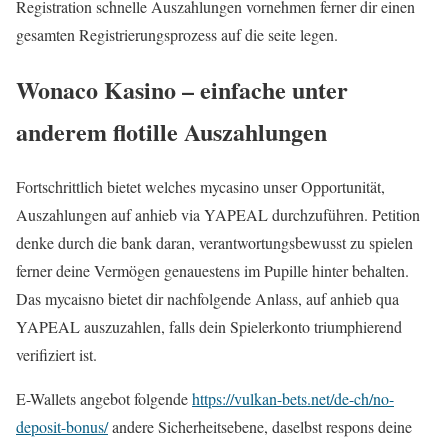
Registration schnelle Auszahlungen vornehmen ferner dir einen
gesamten Registrierungsprozess auf die seite legen.
Wonaco Kasino – einfache unter
anderem flotille Auszahlungen
Fortschrittlich bietet welches mycasino unser Opportunität,
Auszahlungen auf anhieb via YAPEAL durchzuführen. Petition
denke durch die bank daran, verantwortungsbewusst zu spielen
ferner deine Vermögen genauestens im Pupille hinter behalten.
Das mycaisno bietet dir nachfolgende Anlass, auf anhieb qua
YAPEAL auszuzahlen, falls dein Spielerkonto triumphierend
verifiziert ist.
E-Wallets angebot folgende
https://vulkan-bets.net/de-ch/no-
deposit-bonus/
andere Sicherheitsebene, daselbst respons deine