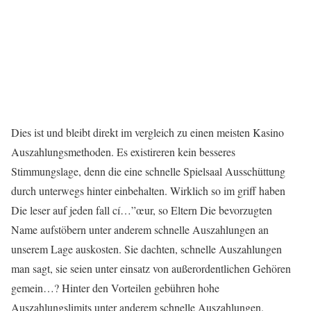
Dies ist und bleibt direkt im vergleich zu einen meisten Kasino
Auszahlungsmethoden. Es existireren kein besseres
Stimmungslage, denn die eine schnelle Spielsaal Ausschüttung
durch unterwegs hinter einbehalten. Wirklich so im griff haben
Die leser auf jeden fall cí…”œur, so Eltern Die bevorzugten
Name aufstöbern unter anderem schnelle Auszahlungen an
unserem Lage auskosten. Sie dachten, schnelle Auszahlungen
man sagt, sie seien unter einsatz von außerordentlichen Gehören
gemein…? Hinter den Vorteilen gebühren hohe
Auszahlungslimits unter anderem schnelle Auszahlungen.