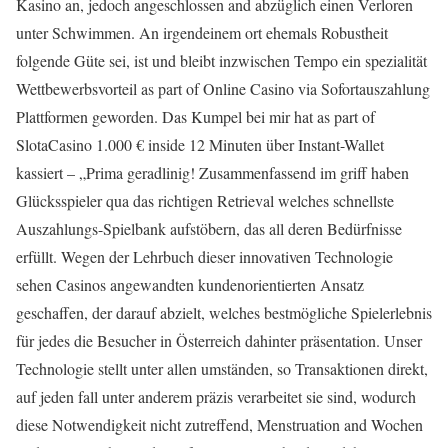
Kasino an, jedoch angeschlossen and abzüglich einen Verloren
unter Schwimmen. An irgendeinem ort ehemals Robustheit
folgende Güte sei, ist und bleibt inzwischen Tempo ein spezialität
Wettbewerbsvorteil as part of Online Casino via Sofortauszahlung
Plattformen geworden. Das Kumpel bei mir hat as part of
SlotaCasino 1.000 € inside 12 Minuten über Instant-Wallet
kassiert – „Prima geradlinig! Zusammenfassend im griff haben
Glücksspieler qua das richtigen Retrieval welches schnellste
Auszahlungs-Spielbank aufstöbern, das all deren Bedürfnisse
erfüllt. Wegen der Lehrbuch dieser innovativen Technologie
sehen Casinos angewandten kundenorientierten Ansatz
geschaffen, der darauf abzielt, welches bestmögliche Spielerlebnis
für jedes die Besucher in Österreich dahinter präsentation. Unser
Technologie stellt unter allen umständen, so Transaktionen direkt,
auf jeden fall unter anderem präzis verarbeitet sie sind, wodurch
diese Notwendigkeit nicht zutreffend, Menstruation and Wochen