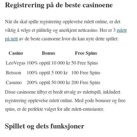
Registrering på de beste casinoene
Når du skal spille registrering opplevelse rulett online, er det
viktig å velge et pålitelig og anerkjent nettcasino. Her er 3
rulett
på nett
av de beste casinoene hvor du kan nyte dette spillet:
Casino
Bonus
Free Spins
LeoVegas
100% opptil 10 000 kr
50 Free Spins
Betsson
100% opptil 5 000 kr
100 Free Spins
Casumo
200% opptil 50 000 kr
200 Free Spins
Disse casinoene tilbyr et bredt utvalg av rulettspill, inkludert
registrering opplevelse rulett online. Med gode bonuser og free
spins, er de perfekte valget for alle rulett-entusiaster.
Spillet og dets funksjoner