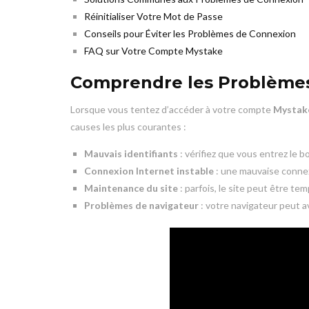
Réinitialiser Votre Mot de Passe
Conseils pour Éviter les Problèmes de Connexion
FAQ sur Votre Compte Mystake
Comprendre les Problème
Lorsque vous tentez d’accéder à votre compte
Mystak
causes les plus courantes :
Mauvais identifiants
: vérifiez que vous entrez le b
Connexion Internet instable
: une mauvaise connex
Maintenance du site
: parfois, le site peut être te
Problèmes de navigateur
: votre navigateur peut a