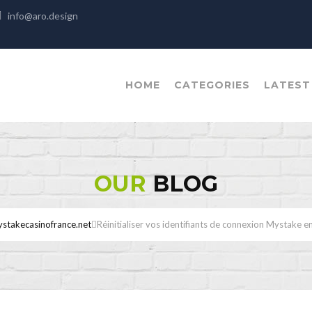
info@aro.design
HOME
CATEGORIES
LATEST
OUR
BLOG
stakecasinofrance.net
Réinitialiser vos identifiants de connexion Mystake en