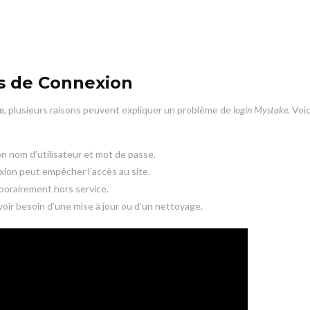
s de Connexion
e
, plusieurs raisons peuvent expliquer un problème de
login Mystake
. Voic
on nom d’utilisateur et mot de passe.
ion peut empêcher l’accès au site.
mporairement hors service.
voir besoin d’une mise à jour ou d’un nettoyage.