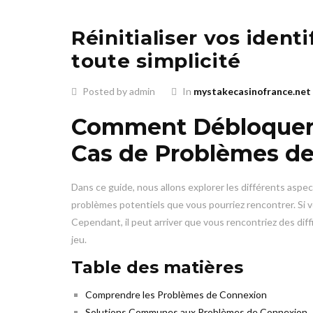
Réinitialiser vos iden
toute simplicité
Posted by admin
In
mystakecasinofrance.net
Comment Débloquer 
Cas de Problèmes d
Dans ce guide, nous allons explorer les différents aspec
problèmes potentiels que vous pourriez rencontrer. Si 
Cependant, il peut arriver que vous rencontriez des diff
jeu.
Table des matières
Comprendre les Problèmes de Connexion
Solutions Communes aux Problèmes de Connexion