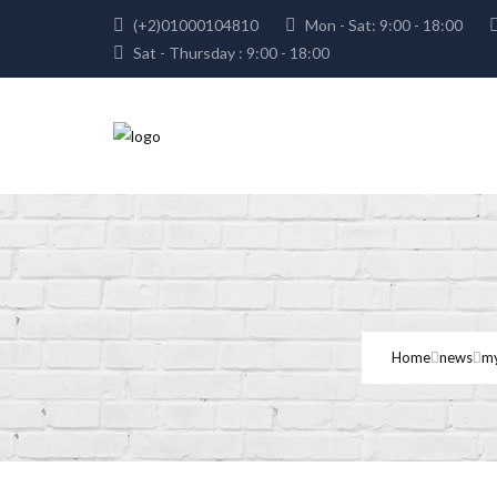
(+2)01000104810
Mon - Sat: 9:00 - 18:00
Sat - Thursday : 9:00 - 18:00
Home
news
my