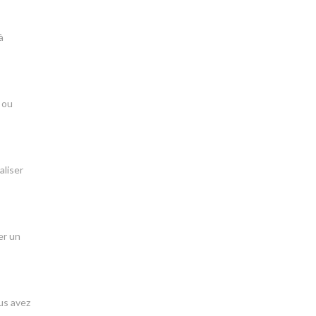
à
 ou
aliser
er un
us avez