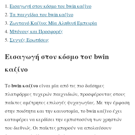
Εισαγωγή στον κόσμο του bwin καζίνο
Τα παιχνίδια του bwin καζίνο
Ζωντανό Καζίνο: Μία Αληθινή Εμπειρία
Μπόνους και Προσφορές
Συχνές Ερωτήσεις
Εισαγωγή στον κόσμο του bwin
καζίνο
bwin καζίνο
Το
είναι μία από τις πιο διάσημες
πλατφόρμες τυχερών παιχνιδιών, προσφέροντας στους
παίκτες αμέτρητες επιλογές ψυχαγωγίας. Με την έμφαση
στην ποιότητα και την καινοτομία, το bwin καζίνο έχει
καταφέρει να κερδίσει την εμπιστοσύνη των χρηστών
του διεθνώς. Οι παίκτες μπορούν να απολαύσουν