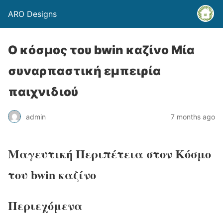
ARO Designs
Ο κόσμος του bwin καζίνο Μία
συναρπαστική εμπειρία
παιχνιδιού
admin
7 months ago
Μαγευτική Περιπέτεια στον Κόσμο
του bwin καζίνο
Περιεχόμενα