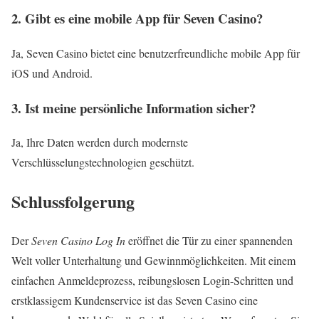
2. Gibt es eine mobile App für Seven Casino?
Ja, Seven Casino bietet eine benutzerfreundliche mobile App für
iOS und Android.
3. Ist meine persönliche Information sicher?
Ja, Ihre Daten werden durch modernste
Verschlüsselungstechnologien geschützt.
Schlussfolgerung
Der
Seven Casino Log In
eröffnet die Tür zu einer spannenden
Welt voller Unterhaltung und Gewinnmöglichkeiten. Mit einem
einfachen Anmeldeprozess, reibungslosen Login-Schritten und
erstklassigem Kundenservice ist das Seven Casino eine