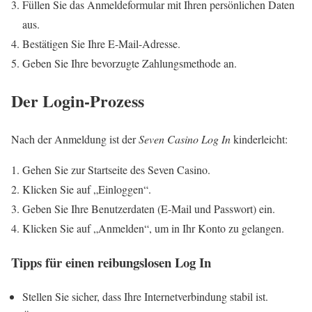
Füllen Sie das Anmeldeformular mit Ihren persönlichen Daten
aus.
Bestätigen Sie Ihre E-Mail-Adresse.
Geben Sie Ihre bevorzugte Zahlungsmethode an.
Der Login-Prozess
Nach der Anmeldung ist der
Seven Casino Log In
kinderleicht:
Gehen Sie zur Startseite des Seven Casino.
Klicken Sie auf „Einloggen“.
Geben Sie Ihre Benutzerdaten (E-Mail und Passwort) ein.
Klicken Sie auf „Anmelden“, um in Ihr Konto zu gelangen.
Tipps für einen reibungslosen Log In
Stellen Sie sicher, dass Ihre Internetverbindung stabil ist.