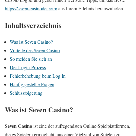
https://seven-casinode.com/
aus Ihrem Erlebnis herauszuholen.
Inhaltsverzeichnis
Was ist Seven Casino?
Vorteile des Seven Casino
So melden Sie sich an
Der Login-Prozess
Fehlerbehebung beim Log In
Häufig gestellte Fragen
Schlussfolgerung
Was ist Seven Casino?
Seven Casino
ist eine der aufregendsten Online-Spielplattformen,
die es Spielern ermöglicht, aus einer Vielzahl von Spielen zu