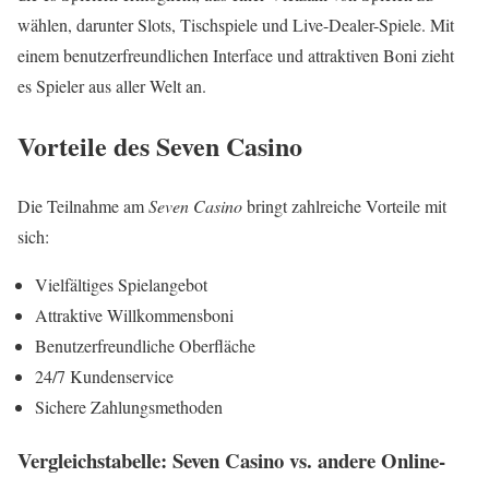
wählen, darunter Slots, Tischspiele und Live-Dealer-Spiele. Mit
einem benutzerfreundlichen Interface und attraktiven Boni zieht
es Spieler aus aller Welt an.
Vorteile des Seven Casino
Die Teilnahme am
Seven Casino
bringt zahlreiche Vorteile mit
sich:
Vielfältiges Spielangebot
Attraktive Willkommensboni
Benutzerfreundliche Oberfläche
24/7 Kundenservice
Sichere Zahlungsmethoden
Vergleichstabelle: Seven Casino vs. andere Online-