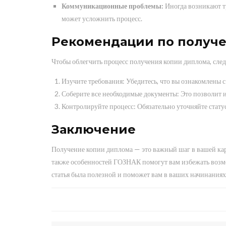
Коммуникационные проблемы:
Иногда возникают т
может усложнить процесс.
Рекомендации по получ
Чтобы облегчить процесс получения копии диплома, сле
Изучите требования: Убедитесь, что вы ознакомлены 
Соберите все необходимые документы: Это позволит и
Контролируйте процесс: Обязательно уточняйте статус
Заключение
Получение копии диплома — это важный шаг в вашей кар
также особенностей ГОЗНАК помогут вам избежать возм
статья была полезной и поможет вам в ваших начинаниях