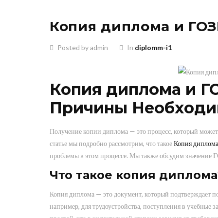
Копия диплома и ГОЗ
Posted by admin
In
diplomm-i1
Копия диплома и Г
Причины Необходи
Получение копии диплома — это процесс, который может п
статье мы подробно рассмотрим, что такое
Копия диплом
проблемы в этом процессе. Мы также обсудим значение 
Что такое копия диплома
Копия диплома — это документ, который подтверждает по
например, для трудоустройства, поступления в учебные за