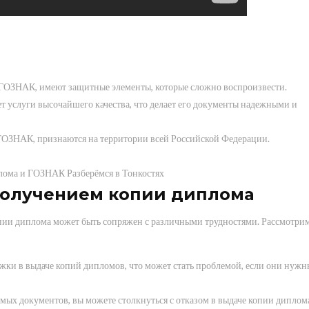
ГОЗНАК, имеют защитные элементы, которые сложно воспроизвести.
 услуги высочайшего качества, что делает его документы надежными и
ОЗНАК, признаются на территории всей Российской Федерации.
получением копии диплома
пии диплома может быть сопряжен с различными трудностями. Рассмотри
жки в выдаче копий дипломов, что может стать проблемой, если они нужн
мых документов, вы можете столкнуться с отказом в выдаче копии диплом