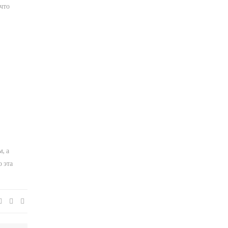
что
, а
 эта