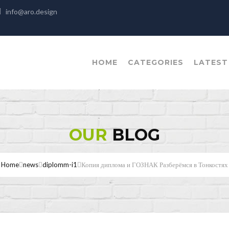
info@aro.design
HOME
CATEGORIES
LATEST
OUR
BLOG
Home
news
diplomm-i1
Копия диплома и ГОЗНАК Разберёмся в Тонкостях