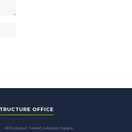
TRUCTURE OFFICE
60 (Lebanon Tower), Lebanon Square,