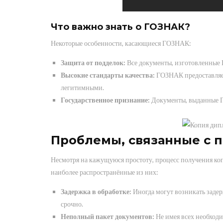
Что важно знать о ГОЗНАК?
Некоторые особенности, касающиеся ГОЗНАК:
Защита от подделок:
Все документы, изготовленные 
Высокие стандарты качества:
ГОЗНАК предоставляет
легитимными.
Государственное признание:
Документы, выданные Г
Проблемы, связанные с 
Несмотря на кажущуюся простоту, процесс получения ко
наиболее распространённые из них:
Задержка в обработке:
Иногда могут возникать задер
срочно.
Неполный пакет документов:
Не имея всех необходи