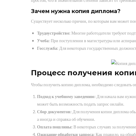
простой, что в значительной степени зависит от требова
Зачем нужна копия диплома?
Существует несколько причин, по которым вам может по
Трудоустройство:
Многие работодатели требуют подт
Учеба:
При поступлении в магистратуры или аспиран
Госслужба:
Для некоторых государственных должност
Процесс получения копи
Чтобы получить копию диплома, необходимо следовать о
Подход к учебному заведению:
Для начала вам нужно
может быть возможность подать запрос онлайн.
Сбор документов:
Для получения копии диплома обыч
а иногда и справка об обучении.
Оплата пошлины:
В некоторых случаях за получени
Ожидание обработки запроса:
Как правило, на обраб