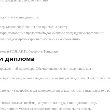
ний, предъявляемых к ее наличию.
надобиться копия диплома:
верждение образования при приеме на работу.
туры необходимо предоставить документы о предыдущем образовании.
ей предусмотрены строгие требования к образованию.
и диплома
пределенной процедуре. Обычно она включает следующие шаги:
 обратиться в учебное заведение, где вы получали диплом. В некоторых сл
но могут потребоваться такие документы, как паспорт, свидетельство о 
е копии диплома необходимо уплатить государственную пошлину.
отку запроса уходит от нескольких дней до нескольких недель.