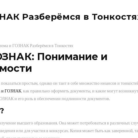
НАК Разберёмся в Тонкостя
ОЗНАК: Понимание и
мости
оказаться простым, однако он таит в себе множество нюансов и тонкостей
а и ГОЗНАК
, как правильно оформить документы, и какие могут возникну
ГОЗНАК и его роль в обеспечении подлинности документов.
?
лучение высшего образования. Она может потребоваться в различных случ
ведения или для участия в конкурсах. Копия может быть как заверенной, т